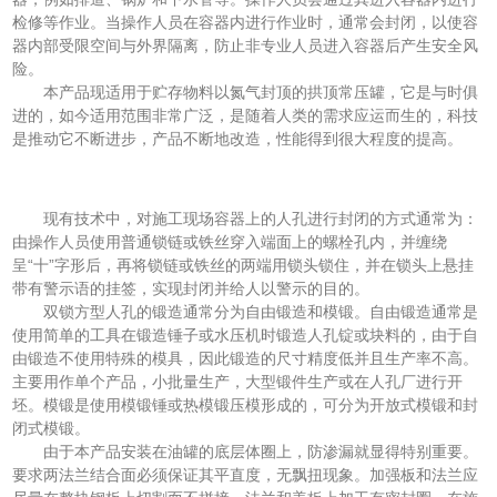
检修等作业。当操作人员在容器内进行作业时，通常会
封闭
，以使容
器内部受限空间与外界隔离，防止非专业人员进入容器后产生安全风
险。
本产品现适用于贮存物料以氮气封顶的拱顶常压罐，它是与时俱
进的，如今适用范围非常广泛，是随着人类的需求应运而生的，科技
是推动它不断进步，产品不断地改造，性能得到很大程度的提高。
现有技术中，对施工现场容器上的人孔进行封闭的方式通常为：
由操作人员使用普通锁链或铁丝穿入端面上的螺栓孔内，并缠绕
呈“十”字形后，再将锁链或铁丝的两端用锁头锁住，并在锁头上悬挂
带有警示语的挂签，实现封闭并给人以警示的目的。
双锁方型人孔的锻造通常分为自由锻造和模锻。自由锻造通常是
使用简单的工具在锻造锤子或水压机时锻造人孔锭或块料的，由于自
由锻造不使用特殊的模具，因此锻造的尺寸精度低并且生产率不高。
主要用作单个产品，小批量生产，大型锻件生产或在人孔厂进行开
坯。模锻是使用模锻锤或热模锻压模形成的，可分为开放式模锻和封
闭式模锻。
由于本产品安装在油罐的底层体圈上，防渗漏就显得特别重要。
要求两法兰结合面必须保证其平直度，无飘扭现象。加强板和法兰应