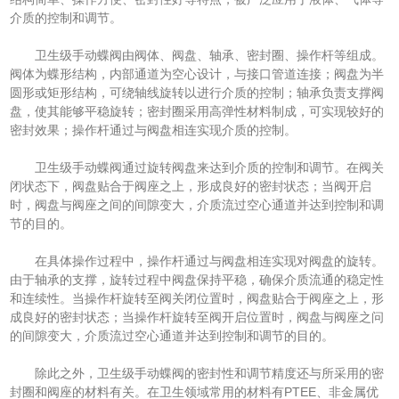
介质的控制和调节。
卫生级手动蝶阀由阀体、阀盘、轴承、密封圈、操作杆等组成。
阀体为蝶形结构，内部通道为空心设计，与接口管道连接；阀盘为半
圆形或矩形结构，可绕轴线旋转以进行介质的控制；轴承负责支撑阀
盘，使其能够平稳旋转；密封圈采用高弹性材料制成，可实现较好的
密封效果；操作杆通过与阀盘相连实现介质的控制。
卫生级手动蝶阀通过旋转阀盘来达到介质的控制和调节。在阀关
闭状态下，阀盘贴合于阀座之上，形成良好的密封状态；当阀开启
时，阀盘与阀座之间的间隙变大，介质流过空心通道并达到控制和调
节的目的。
在具体操作过程中，操作杆通过与阀盘相连实现对阀盘的旋转。
由于轴承的支撑，旋转过程中阀盘保持平稳，确保介质流通的稳定性
和连续性。当操作杆旋转至阀关闭位置时，阀盘贴合于阀座之上，形
成良好的密封状态；当操作杆旋转至阀开启位置时，阀盘与阀座之问
的间隙变大，介质流过空心通道并达到控制和调节的目的。
除此之外，卫生级手动蝶阀的密封性和调节精度还与所采用的密
封圈和阀座的材料有关。在卫生领域常用的材料有PTEE、非金属优