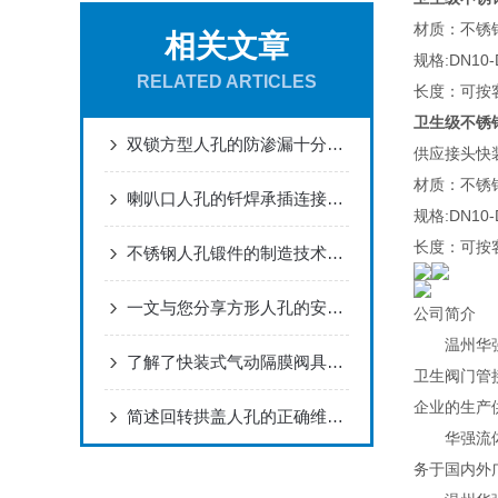
材质：不锈钢
相关文章
规格:DN10-
RELATED ARTICLES
长度：可按
卫生级不锈
双锁方型人孔的防渗漏十分的重要
供应接头快
材质：不锈钢
喇叭口人孔的钎焊承插连接方法您知道吗？
规格:DN10-
长度：可按
不锈钢人孔锻件的制造技术指标
一文与您分享方形人孔的安装方法
公司简介
温州华强流
了解了快装式气动隔膜阀具备的功能才能更好的使用它
卫生阀门管
企业的生产
简述回转拱盖人孔的正确维护保养方法
华强流体为
务于国内外