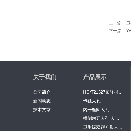
上一篇：
卫
下一篇：
Y
关于我们
产品展示
公司简介
HG/T21527回转拱盖人孔
新闻动态
卡箍人孔
技术文章
内开椭圆人孔
槽侧内开人孔 人孔/手孔
卫生级双锁方形人孔 人孔/手孔