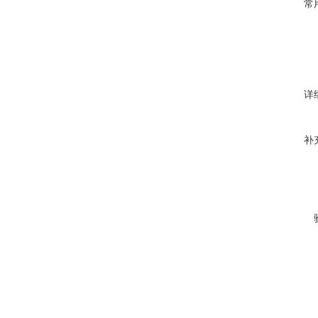
常
详
补