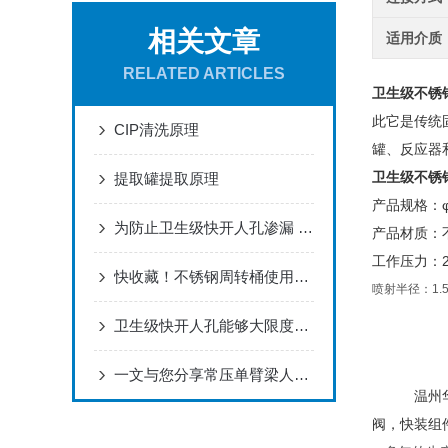
相关文章
适用介质
RELATED ARTICLES
卫生级不锈
此它是传统
CIP清洗原理
罐、反应器
卫生级不锈
提取罐提取原理
产品规格：φ1
为防止卫生级快开人孔渗漏 其安装质量很重要
产品材质：不
工作压力：2.
快收藏！不锈钢周转桶使用过程中常见问题的对应解决妙招
喷射半径：1.
卫生级快开人孔能够大限度的保护储罐的安全
一文与您分享常压单臂梁人孔的常见问题相应解决方法
温州
阀，快装组