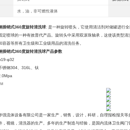
水，油，非可燃性液体
钢插销式360度旋转清洗球
: 是一种旋转喷头，它使用清洁剂对储罐进行
固定喷球的一种有效普代产品。旋转头中采用双滚珠轴承，这使该类型清
和容器等所有卫生级和工业级用品的清洗任务。
钢插销式360度旋转清洗球
产品参数
9-φ32
锈钢304、316L、钛
0Mpa
5M
华强流体设备
有限公司是一家生产，销售，设计，科研，自理报检报关等
件，视镜，清洗器的
生产。多年的生产制造与经验，是国内流体卫生阀门