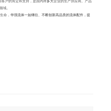
内客户的肯定和支持，是国内
许多大
企业的生产供应商。产品
领域。
业生命，
华强流体
一如继往、不断创新
高
品质的流体配件，提