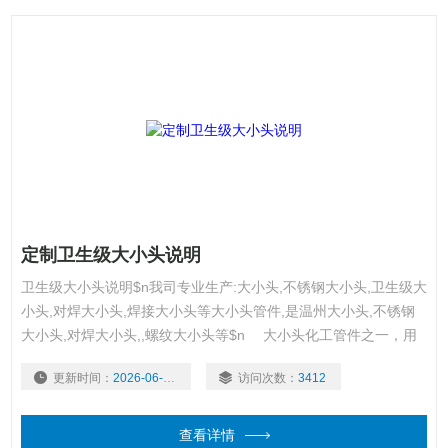
定制卫生级大小头说明
卫生级大小头说明$n我司专业生产:大小头,不锈钢大小头,卫生级大
小头,对焊大小头,焊接大小头等大小头管件,是温州大小头,不锈钢
大小头,对焊大小头,,螺纹大小头等$n 大小头化工管件之一，用
于两种不同管径的联接。又分为同心大 小头和偏心大小头两种。
更新时间：
2026-06-16
访问次数：
3412
$n 大小头材质包括不锈钢大小头（304304l316316l），合金
钢，碳钢大小头，大小头20号钢q234q345等。
查看详情