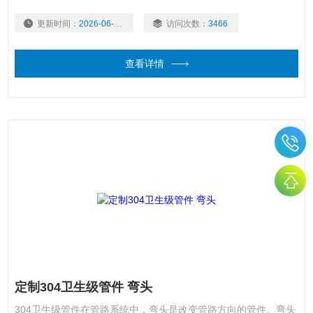
出,旋紧迫紧螺帽,即可达到防水密封的效果。$n 特点：$n螺牙规
更新时间：
2026-06-16
访问次数：
3466
格：公制MG牙,德制PG牙,英制G管牙,美制NPT锥牙。$n产品材
质：A.C.F部分采用304不锈钢
查看详情
定制304卫生级管件 弯头
304卫生级管件在管路系统中，弯头是改变管路方向的管件。弯头