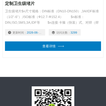
定制卫生级堵片
卫生级堵片$n尺寸规格：DIN标准（DN10-DN150）,3A/IDF标准
（1/2“-6“）,ISO标准（Ф12.7-Ф152.4） $n标准：
DIN,ISO,SMS,3A,IDF等 $n连接:卡箍（快装）式、对焊（焊
接）式、螺纹（活接）式 $n材质：不锈钢
更新时间：
2026-06-16
访问次数：
3299
304,316,304L,316L$n壁厚：SCH5S-SCH160S $n重量：以
产品理论重量为准 $n适用温度：-20~232℃
查看详情