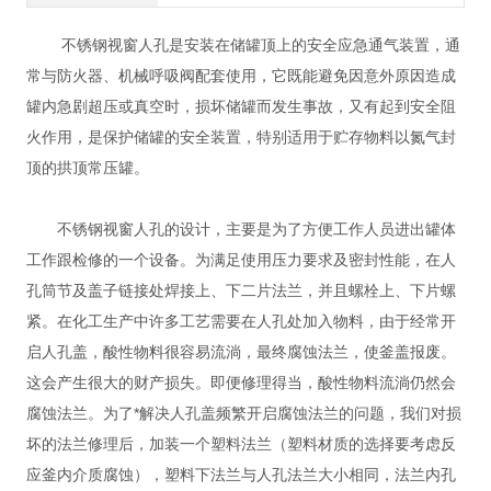
不锈钢视窗人孔是安装在储罐顶上的安全应急通气装置，通
常与防火器、机械呼吸阀配套使用，它既能避免因意外原因造成
罐内急剧超压或真空时，损坏储罐而发生事故，又有起到安全阻
火作用，是保护储罐的安全装置，特别适用于贮存物料以氮气封
顶的拱顶常压罐。
不锈钢视窗人孔的设计，主要是为了方便工作人员进出罐体
工作跟检修的一个设备。为满足使用压力要求及密封性能，在人
孔筒节及盖子链接处焊接上、下二片法兰，并且螺栓上、下片螺
紧。在化工生产中许多工艺需要在人孔处加入物料，由于经常开
启人孔盖，酸性物料很容易流淌，最终腐蚀法兰，使釜盖报废。
这会产生很大的财产损失。即便修理得当，酸性物料流淌仍然会
腐蚀法兰。为了*解决人孔盖频繁开启腐蚀法兰的问题，我们对损
坏的法兰修理后，加装一个塑料法兰（塑料材质的选择要考虑反
应釜内介质腐蚀），塑料下法兰与人孔法兰大小相同，法兰内孔