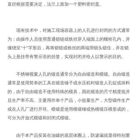
直径根据需要决定，法兰上面加一个塑料密封盖。
现有技术中，对施工现场容器上的人孔进行封闭的方式通常
为：由操作人员使用普通锁链或铁丝穿入端面上的螺栓孔内，并
缠绕呈“十”字形后，再将锁链或铁丝的两端用锁头锁住，并在锁
头上悬挂带有警示语的挂签，实现封闭并给人以警示的目的。
不锈钢视窗人孔的锻造通常分为自由锻造和模锻。自由锻造
通常是使用简单的工具在锻造锤子或水压机时锻造人孔锭或块料
的，由于自由锻造不使用特殊的模具，因此锻造的尺寸精度低并
且生产率不高。主要用作单个产品，小批量生产，大型锻件生产
或在人孔厂进行开坯。模锻是使用模锻锤或热模锻压模形成的，
可分为开放式模锻和封闭式模锻。
由于本产品安装在油罐的底层体圈上，防渗漏就显得特别重