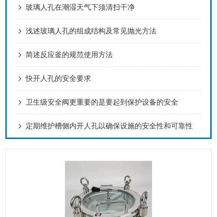
玻璃人孔在潮湿天气下须清扫干净
浅述玻璃人孔的组成结构及常见抛光方法
简述反应釜的规范使用方法
快开人孔的安全要求
卫生级安全阀更重要的是要起到保护设备的安全
定期维护槽侧内开人孔以确保设施的安全性和可靠性