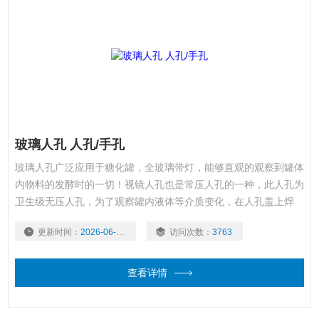
玻璃人孔 人孔/手孔
玻璃人孔广泛应用于糖化罐，全玻璃带灯，能够直观的观察到罐体
内物料的发酵时的一切！视镜人孔也是常压人孔的一种，此人孔为
卫生级无压人孔，为了观察罐内液体等介质变化，在人孔盖上焊
接视镜，为储罐*的配附件。玻璃人孔
更新时间：
2026-06-16
访问次数：
3763
查看详情