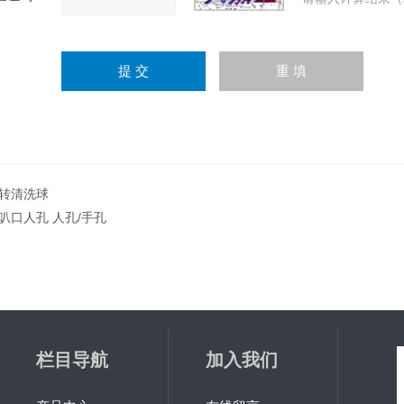
转清洗球
叭口人孔 人孔/手孔
栏目导航
加入我们