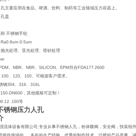
人孔主要应用在食品、啤酒、饮料、制药等工业领域压力容器上。
人孔盖
轮和 不锈钢手轮
a0.8um-0.5um
：抛光处理、亚光处理、喷砂处理
ar
DM、NBR、NBR、SILICON、EPM符合FDA177.2600
、100、120、150、可根据客户需求。
钢304、316、316L
N150-DN600，其他规格可定制！
.12..150等
不锈钢压力人孔
介
流体设备有限公司
,专业从事
不锈钢人孔，粉体蝶阀，安全阀，快装组
管接件领域的
。
多年的生产经验，优秀的制作技术，过硬的产品质量，