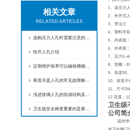
1、该压力
相关文章
2、外开式
RELATED ARTICLES
3、带法兰
4、塑料手
选购压力人孔时需要注意的事项分享
5、内表面：R
6、外表面
快开人孔介绍
7、压力5.ob
8、垫圈：EP
定期维护保养可以确保槽侧内开人孔的正常运行
9、高度95
垂直吊盖人孔的常见故障解决方法介绍
10、材质不锈
11、尺寸D
浅述玻璃人孔的组成结构及常见抛光方法
12.高度：100
卫生级
卫生级安全阀更重要的是要起到保护设备的安全
公司简
温州华强
体卫生阀门