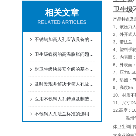
卫生级
相关文章
产品特点及
RELATED ARTICLES
1、该压力
2、外开式
不锈钢加高人孔应该具备的性能
3、带法兰
4、塑料手
卫生级蝶阀的高温膨胀问题分享
5、内表面：R
6、外表面
对卫生级快装安全阀的基本技术要求
7、压力5.ob
8、垫圈：EP
及时发现并解决卡箍人孔故障才能保障工作安全
9、高度95
10、材质不锈
医用不锈钢人孔特点及制造要点
11、尺寸D
12.高度：1
不锈钢人孔法兰标准的选用
温州
体卫生阀门
大企业的生