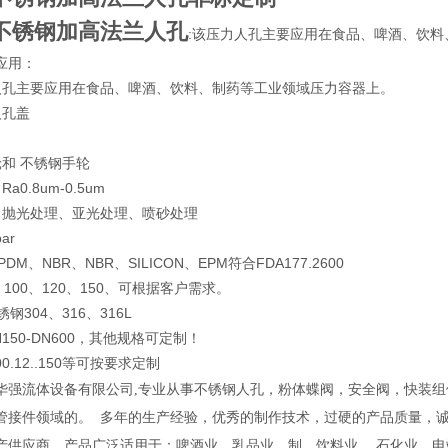
不锈钢加高法兰人孔
:该压力人孔主要应用在食品、啤酒、饮
应用：
人孔主要应用在食品、啤酒、饮料、制药等工业领域压力容器上。
人孔盖
轮和 不锈钢手轮
a0.8um-0.5um
：抛光处理、亚光处理、喷砂处理
ar
DM、NBR、NBR、SILICON、EPM符合FDA177.2600
、100、120、150、可根据客户需求。
钢304、316、316L
N150-DN600，其他规格可定制！
00.12..150等可按要求定制
华强流体设备有限公司
,专业从事不锈钢人孔，粉体蝶阀，安全阀，快装
管接件领域的。 多年的生产经验，优秀的制作技术，过硬的产品质量，
产供应商。产品广泛适用于：啤酒业、乳品业、制、饮料业 、石化业、