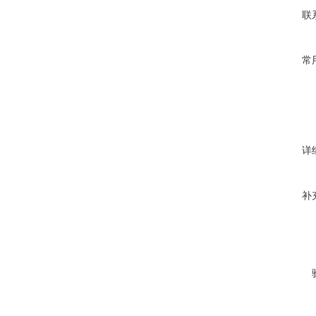
联
常
详
补