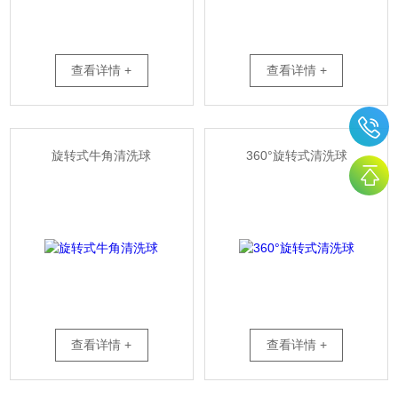
查看详情 +
查看详情 +
旋转式牛角清洗球
360°旋转式清洗球
查看详情 +
查看详情 +