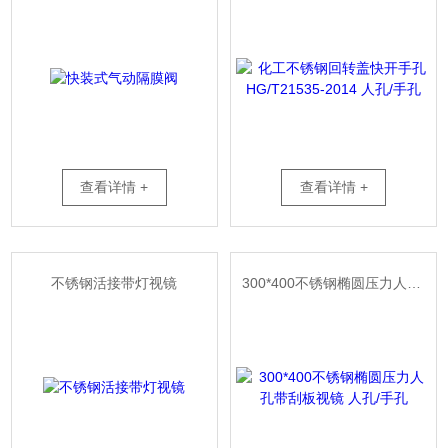
查看详情 +
查看详情 +
不锈钢活接带灯视镜
300*400不锈钢椭圆压力人孔带刮板视镜 人孔/手孔